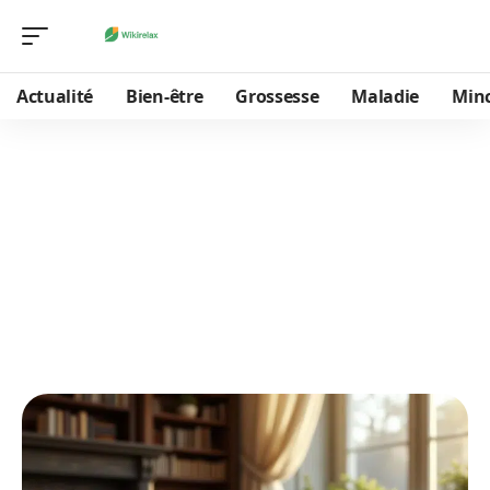
Actualité
Bien-être
Grossesse
Maladie
Min
Santé