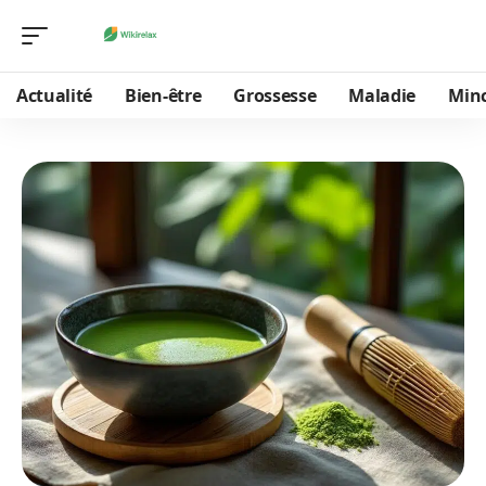
Actualité
Bien-être
Grossesse
Maladie
Min