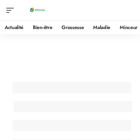
Actualité
Bien-être
Grossesse
Maladie
Minceur
Contactez-nous
Nom (obligatoire)
Email (obligatoire)
Objet
Message