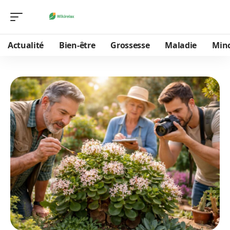
Actualité
Bien-être
Grossesse
Maladie
Min