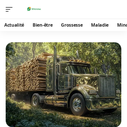
Actualité
Bien-être
Grossesse
Maladie
Min