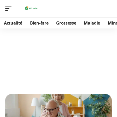
Actualité
Bien-être
Grossesse
Maladie
Min
Seniors