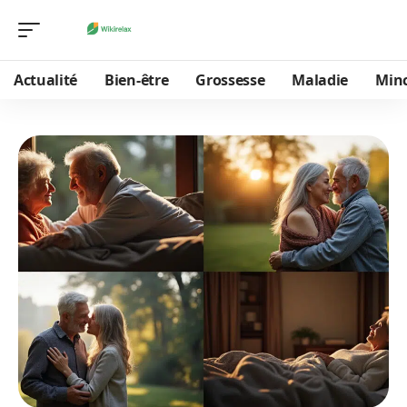
Actualité
Bien-être
Grossesse
Maladie
Min