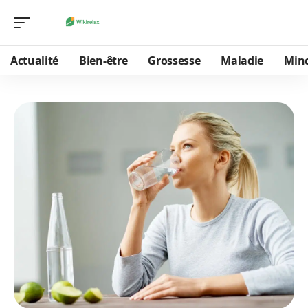
Actualité
Bien-être
Grossesse
Maladie
Min