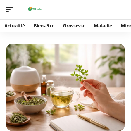
Actualité
Bien-être
Grossesse
Maladie
Min