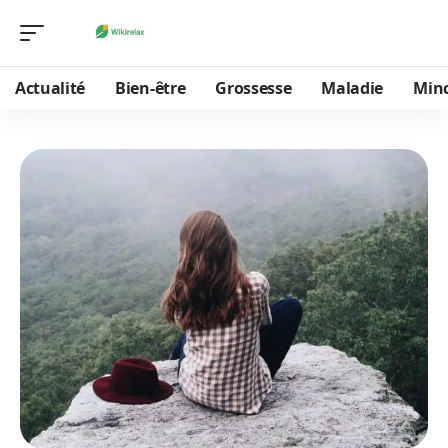
Actualité
Bien-être
Grossesse
Maladie
Min