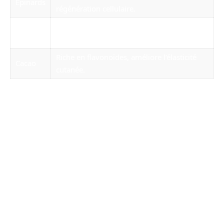
Épinards
régénération cellulaire.
Noix et
Contiennent des acides gras oméga-3
graines
favorisant l’hydratation de la peau.
Riche en flavonoïdes, améliore l’élasticité
Cacao
cutanée.
En intégrant ces éléments dans votre
alimentation quotidienne, vous offrez à votre
peau les nutriments nécessaires pour résister
aux agressions extérieures et conserver une
apparence jeune et radieuse. Le lien entre
l’alimentation et la santé de la peau souligne
l’importance d’une approche holistique pour un
soin efficace.