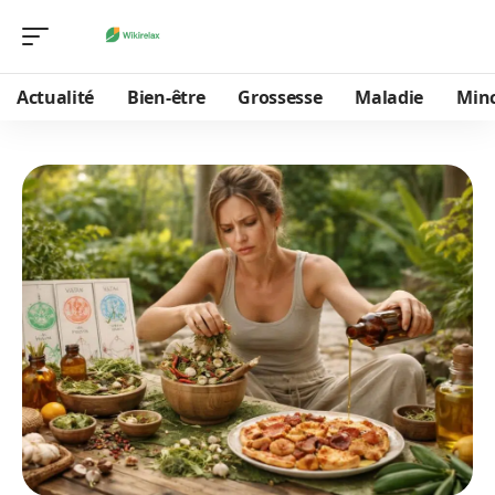
Actualité
Bien-être
Grossesse
Maladie
Min