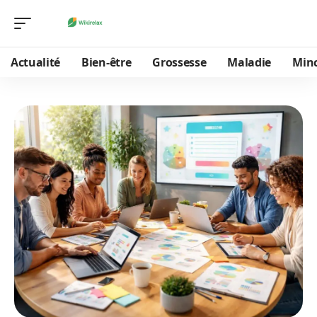
Actualité
Bien-être
Grossesse
Maladie
Min