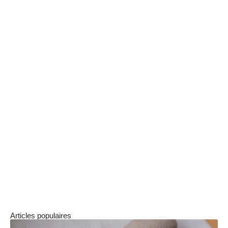
Flexibilité de l’abonnement : possibilité de modifier les
choix facilement ?
Variété des plats : y a-t-il des recettes nouvelles chaque
semaine ?
Rapport qualité-prix : les ingrédients valent-ils le coût ?
Valeurs de l’entreprise : privilégie-t-on les circuits courts et
bio ?
Cet ensemble d’éléments permet aux
consommateurs de faire un choix éclairé, en
tenant compte non seulement de leurs propres
goûts, mais également de leurs engagements
en matière de santé et d’environnement.
Articles populaires