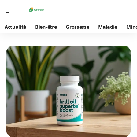
Actualité
Bien-être
Grossesse
Maladie
Min