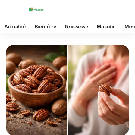
Actualité
Bien-être
Grossesse
Maladie
Min