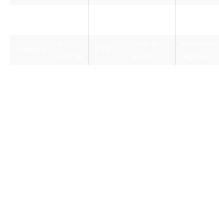
Options
Seazon
Préparé
7,70€
Frais
équilibrées
À
Frais de
Variété de
Quitoque
3,83€
cuisiner
saison
régimes
Ce tableau résume les différentes options
existantes sur le marché, permettant de faire
un choix éclairé en fonction de vos attentes.
Les box repas adaptées aux régimes
spécifiques
De nombreux consommateurs ont des régimes
alimentaires spécifiques, qu’ils soient dus à des
choix personnels ou à des exigences médicales.