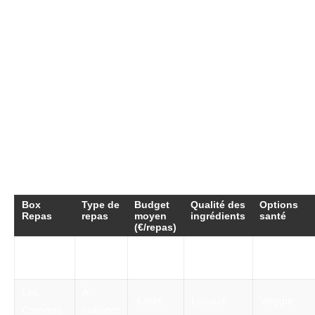
soutiennent l’agriculture locale.
Un comparatif des options disponibles
sur le marché
Pour mieux visualiser les différences entre les
box repas, un tableau comparatif peut aider à
trouver le service qui correspond le mieux à vos
besoins alimentaires.
Box
Type de
Budget
Qualité des
Options
Repas
repas
moyen
ingrédients
santé
(€/repas)
Programm
Cheef
Préparé
4,00€
Bio
minceur
Les
À
4,69€
Locaux
Veggie
Commis
cuisiner