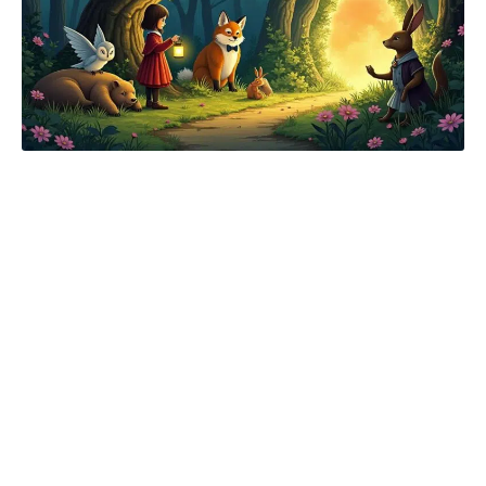
La structure d’un conte : introduction,
développement et conclusion
Pour que votre conte soit efficace et captant, il
est essentiel de respecter une structure
narrative bien définie. Cela se compose
généralement de trois parties : l’introduction, le
développement et la conclusion.
1.
L’introduction :
Cette première partie doit
plonger le lecteur directement dans le monde