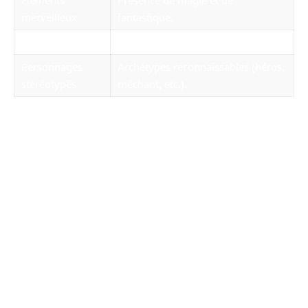
Éléments
Présence de magie et de
merveilleux
fantastique.
Leçon morale
Message éducatif à la fin du récit.
Personnages
Archétypes reconnaissables (héros,
stéréotypés
méchant, etc.).
Il est intéressant de noter que les contes ne
sont pas exclusivement réservés aux jeunes.
Bien qu’ils soient particulièrement appréciés
des enfants, leur richesse thématique et leur
capacité à aborder des questions universelles
en font également des lectures précieuses pour
les adultes. Ainsi, le conte réussit à tisser des
liens intergénérationnels autour de valeurs
communes.