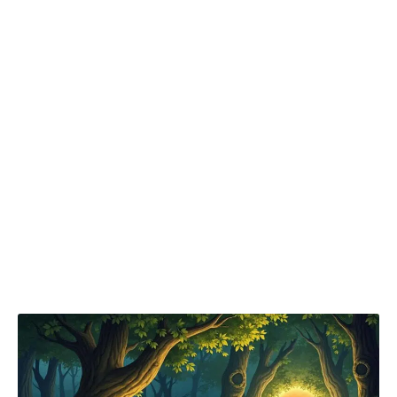
aborde des questions profondes à travers l’humour et
l’ironie. Des auteurs comme Voltaire ont su utiliser ce
format pour exposer une critique sociale, comme en
témoigne « Candide ».
Chaque type de conte présente ses propres
caractéristiques, et un écrivain peut s’engager à
combiner plusieurs genres pour créer un récit
unique. Par exemple, un conte de fées pourrait
intégrer des personnages d’animaux qui, au
travers de leurs aventures, délivrent une leçon
philosophique.