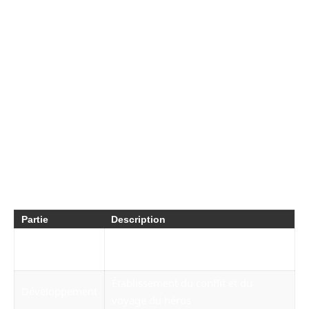
3.
La conclusion :
Cette dernière partie est
cruciale pour résoudre le conflit introduit
précédemment. Vous devez offrir un
dénouement satisfaisant, souvent ponctué par
une leçon morale. Par exemple, « Le prince a
appris que le véritable bonheur réside dans
l’amitié ».
Pour résumer cette structure, voici un tableau :
Partie
Description
Présentation des personnages et du
Introduction
cadre
Établissement du conflit et du
Développement
voyage du héros