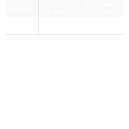
Contrôle total et
Responsabilité de
Auto-édition
accès direct
la promotion
Partage en
Rapidité et
Visibilité limitée à
ligne
interaction directe
votre réseau
Chacune de ces méthodes présente des
opportunités à explorer, selon vos ambitions et
vos objectifs en tant qu’écrivain.
Quels sont les éléments qui rendent un conte
captivant ?
Les personnages bien définis, les objets
magiques, une structure narrative solide et des
descriptions sensorielles immersives sont des
éléments clés d’un conte captivant.