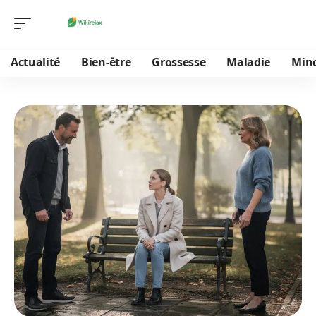
Actualité
Bien-être
Grossesse
Maladie
Min