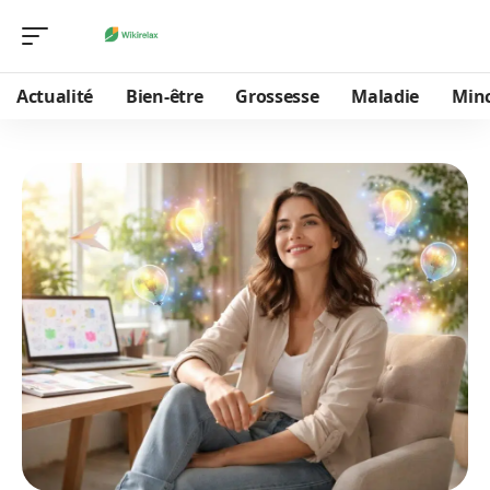
Actualité
Bien-être
Grossesse
Maladie
Min