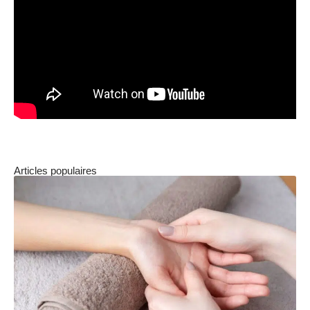
Articles populaires