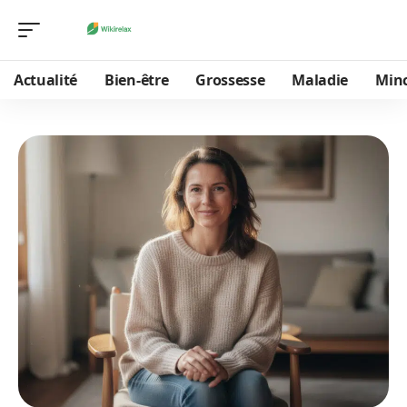
Actualité
Bien-être
Grossesse
Maladie
Min