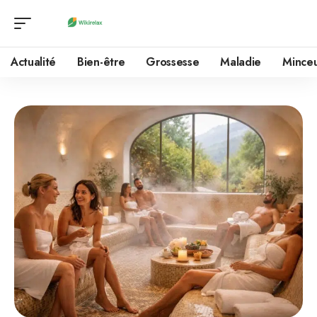
Actualité
Bien-être
Grossesse
Maladie
Mince