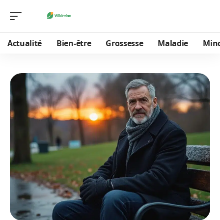
Actualité
Bien-être
Grossesse
Maladie
Min