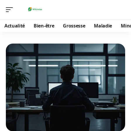
Actualité
Bien-être
Grossesse
Maladie
Min