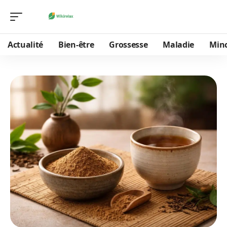
Actualité
Bien-être
Grossesse
Maladie
Min