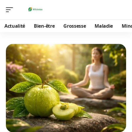
Actualité
Bien-être
Grossesse
Maladie
Min