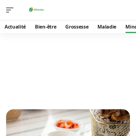
Actualité
Bien-être
Grossesse
Maladie
Min
Minceur